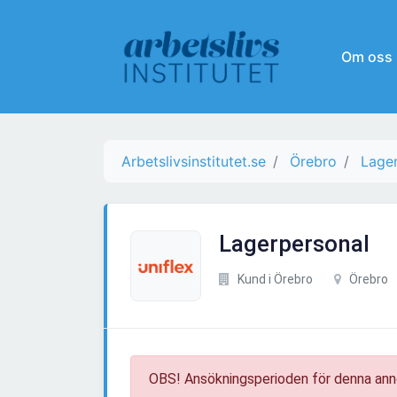
Om oss
Arbetslivsinstitutet.se
Örebro
Lager
Lagerpersonal
Kund i Örebro
Örebro
OBS! Ansökningsperioden för denna ann