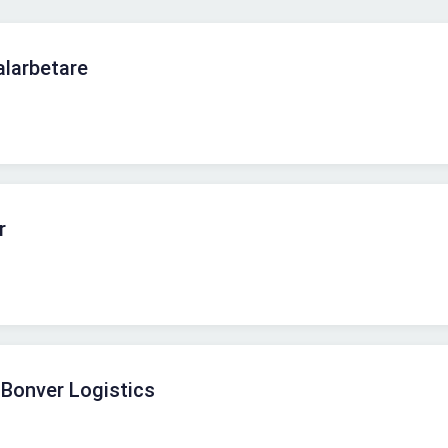
alarbetare
r
 Bonver Logistics