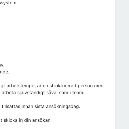
rssystem
v.
ande.
högt arbetstempo, är en strukturerad person med
t arbeta självständigt såväl som i team.
 tillsättas innan sista ansökningsdag.
t skicka in din ansökan.