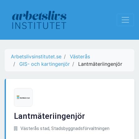
Arbetslivsinstitutet.se
Västerås
GIS- och kartingenjör
Lantmäteriingenjör
Lantmäteriingenjör
Västerås stad, Stadsbyggnadsförvaltningen