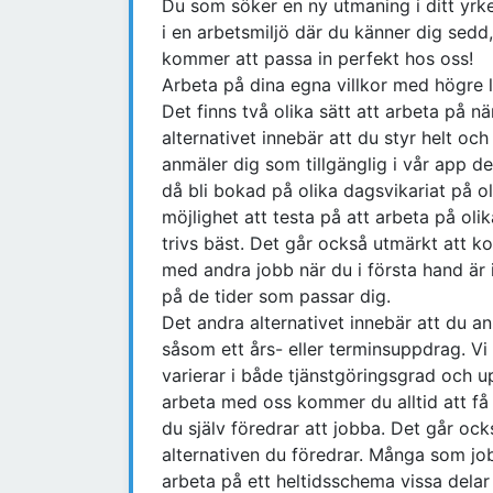
Du som söker en ny utmaning i ditt yrke
i en arbetsmiljö där du känner dig sedd
kommer att passa in perfekt hos oss!
Arbeta på dina egna villkor med högre l
Det finns två olika sätt att arbeta på n
alternativet innebär att du styr helt och
anmäler dig som tillgänglig i vår app d
då bli bokad på olika dagsvikariat på ol
möjlighet att testa på att arbeta på oli
trivs bäst. Det går också utmärkt att ko
med andra jobb när du i första hand är i
på de tider som passar dig.
Det andra alternativet innebär att du anm
såsom ett års- eller terminsuppdrag. Vi
varierar i både tjänstgöringsgrad och u
arbeta med oss kommer du alltid att få 
du själv föredrar att jobba. Det går ock
alternativen du föredrar. Många som job
arbeta på ett heltidsschema vissa delar 