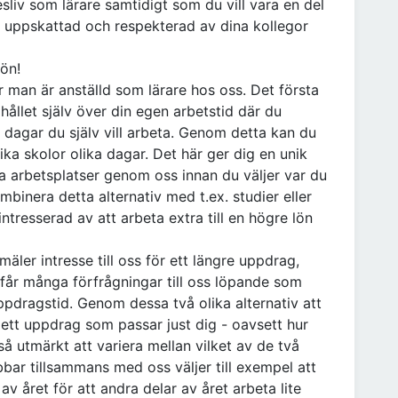
sliv som lärare samtidigt som du vill vara en del
, uppskattad och respekterad av dina kollegor
ön!
är man är anställd som lärare hos oss. Det första
 hållet själv över din egen arbetstid där du
e dagar du själv vill arbeta. Genom detta kan du
ika skolor olika dagar. Det här ger dig en unik
ka arbetsplatser genom oss innan du väljer var du
mbinera detta alternativ med t.ex. studier eller
ntresserad av att arbeta extra till en högre lön
äler intresse till oss för ett längre uppdrag,
 får många förfrågningar till oss löpande som
ppdragstid. Genom dessa två olika alternativ att
ett uppdrag som passar just dig - oavsett hur
så utmärkt att variera mellan vilket av de två
bar tillsammans med oss väljer till exempel att
av året för att andra delar av året arbeta lite