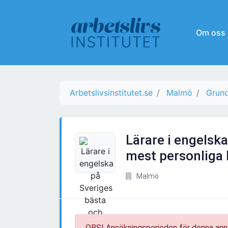
Om oss
Arbetslivsinstitutet.se
Malmö
Grund
Lärare i engelsk
mest personliga
Malmö
OBS! Ansökningsperioden för denna ann