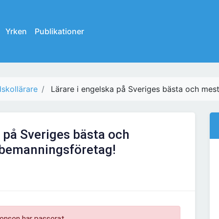
Yrken
Publikationer
skollärare
Lärare i engelska på Sveriges bästa och mes
a på Sveriges bästa och
 bemanningsföretag!
onsen har passerat.