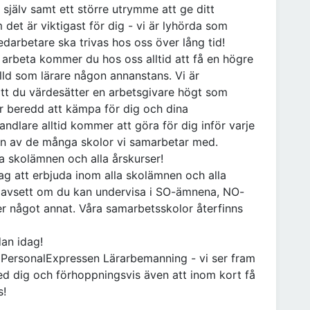
a själv samt ett större utrymme att ge ditt
 det är viktigast för dig - vi är lyhörda som
edarbetare ska trivas hos oss över lång tid!
ll arbeta kommer du hos oss alltid att få en högre
älld som lärare någon annanstans. Vi är
att du värdesätter en arbetsgivare högt som
är beredd att kämpa för dig och dina
handlare alltid kommer att göra för dig inför varje
on av de många skolor vi samarbetar med.
la skolämnen och alla årskurser!
ag att erbjuda inom alla skolämnen och alla
m oavsett om du kan undervisa i SO-ämnena, NO-
er något annat. Våra samarbetsskolor återfinns
dan idag!
å PersonalExpressen Lärarbemanning - vi ser fram
ed dig och förhoppningsvis även att inom kort få
s!