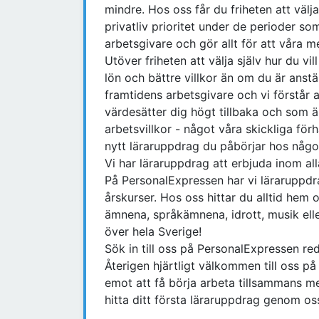
mindre. Hos oss får du friheten att välj
privatliv prioritet under de perioder som
arbetsgivare och gör allt för att våra m
Utöver friheten att välja själv hur du vi
lön och bättre villkor än om du är anst
framtidens arbetsgivare och vi förstår 
värdesätter dig högt tillbaka och som 
arbetsvillkor - något våra skickliga för
nytt läraruppdrag du påbörjar hos någ
Vi har läraruppdrag att erbjuda inom al
På PersonalExpressen har vi läraruppdr
årskurser. Hos oss hittar du alltid he
ämnena, språkämnena, idrott, musik ell
över hela Sverige!
Sök in till oss på PersonalExpressen re
Återigen hjärtligt välkommen till oss p
emot att få börja arbeta tillsammans m
hitta ditt första läraruppdrag genom os