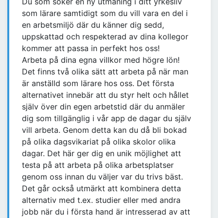
Du som söker en ny utmaning i ditt yrkesliv
som lärare samtidigt som du vill vara en del i
en arbetsmiljö där du känner dig sedd,
uppskattad och respekterad av dina kollegor
kommer att passa in perfekt hos oss!
Arbeta på dina egna villkor med högre lön!
Det finns två olika sätt att arbeta på när man
är anställd som lärare hos oss. Det första
alternativet innebär att du styr helt och hållet
själv över din egen arbetstid där du anmäler
dig som tillgänglig i vår app de dagar du själv
vill arbeta. Genom detta kan du då bli bokad
på olika dagsvikariat på olika skolor olika
dagar. Det här ger dig en unik möjlighet att
testa på att arbeta på olika arbetsplatser
genom oss innan du väljer var du trivs bäst.
Det går också utmärkt att kombinera detta
alternativ med t.ex. studier eller med andra
jobb när du i första hand är intresserad av att