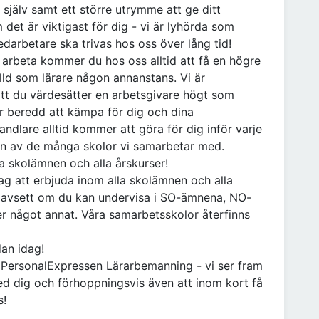
a själv samt ett större utrymme att ge ditt
 det är viktigast för dig - vi är lyhörda som
edarbetare ska trivas hos oss över lång tid!
ll arbeta kommer du hos oss alltid att få en högre
älld som lärare någon annanstans. Vi är
att du värdesätter en arbetsgivare högt som
är beredd att kämpa för dig och dina
handlare alltid kommer att göra för dig inför varje
on av de många skolor vi samarbetar med.
la skolämnen och alla årskurser!
ag att erbjuda inom alla skolämnen och alla
m oavsett om du kan undervisa i SO-ämnena, NO-
er något annat. Våra samarbetsskolor återfinns
dan idag!
å PersonalExpressen Lärarbemanning - vi ser fram
ed dig och förhoppningsvis även att inom kort få
s!