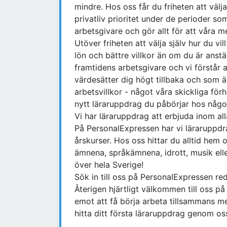
mindre. Hos oss får du friheten att välj
privatliv prioritet under de perioder som
arbetsgivare och gör allt för att våra m
Utöver friheten att välja själv hur du vi
lön och bättre villkor än om du är anst
framtidens arbetsgivare och vi förstår 
värdesätter dig högt tillbaka och som 
arbetsvillkor - något våra skickliga för
nytt läraruppdrag du påbörjar hos någ
Vi har läraruppdrag att erbjuda inom al
På PersonalExpressen har vi läraruppdr
årskurser. Hos oss hittar du alltid he
ämnena, språkämnena, idrott, musik ell
över hela Sverige!
Sök in till oss på PersonalExpressen re
Återigen hjärtligt välkommen till oss p
emot att få börja arbeta tillsammans m
hitta ditt första läraruppdrag genom os