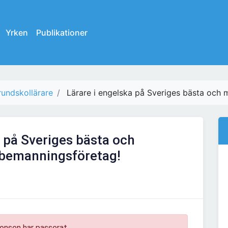
Yrken
Publikationer
undskollärare
Lärare i engelska på Sveriges bästa och 
a på Sveriges bästa och
 bemanningsföretag!
onsen har passerat.