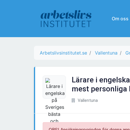
Om oss
Arbetslivsinstitutet.se
Vallentuna
Gr
Lärare i engelsk
mest personliga
Vallentuna
OBS! Ansökningsperioden för denna ann