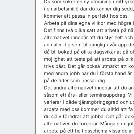
Du som söker en ny utmaning i ditt yrke
i en arbetsmiljö där du känner dig sedd
kommer att passa in perfekt hos oss!
Arbeta på dina egna villkor med högre l
Det finns två olika sätt att arbeta på n
alternativet innebär att du styr helt och
anmäler dig som tillgänglig i vår app d
då bli bokad på olika dagsvikariat på ol
möjlighet att testa på att arbeta på oli
trivs bäst. Det går också utmärkt att ko
med andra jobb när du i första hand är i
på de tider som passar dig.
Det andra alternativet innebär att du anm
såsom ett års- eller terminsuppdrag. Vi
varierar i både tjänstgöringsgrad och u
arbeta med oss kommer du alltid att få 
du själv föredrar att jobba. Det går ock
alternativen du föredrar. Många som job
arbeta på ett heltidsschema vissa delar 