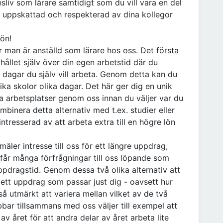
sliv som lärare samtidigt som du vill vara en del
, uppskattad och respekterad av dina kollegor
ön!
är man är anställd som lärare hos oss. Det första
 hållet själv över din egen arbetstid där du
e dagar du själv vill arbeta. Genom detta kan du
ika skolor olika dagar. Det här ger dig en unik
ka arbetsplatser genom oss innan du väljer var du
mbinera detta alternativ med t.ex. studier eller
ntresserad av att arbeta extra till en högre lön
äler intresse till oss för ett längre uppdrag,
 får många förfrågningar till oss löpande som
ppdragstid. Genom dessa två olika alternativ att
ett uppdrag som passar just dig - oavsett hur
så utmärkt att variera mellan vilket av de två
bar tillsammans med oss väljer till exempel att
av året för att andra delar av året arbeta lite