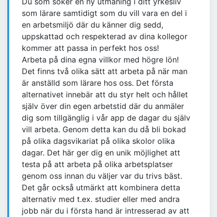
Du som söker en ny utmaning i ditt yrkesliv
som lärare samtidigt som du vill vara en del i
en arbetsmiljö där du känner dig sedd,
uppskattad och respekterad av dina kollegor
kommer att passa in perfekt hos oss!
Arbeta på dina egna villkor med högre lön!
Det finns två olika sätt att arbeta på när man
är anställd som lärare hos oss. Det första
alternativet innebär att du styr helt och hållet
själv över din egen arbetstid där du anmäler
dig som tillgänglig i vår app de dagar du själv
vill arbeta. Genom detta kan du då bli bokad
på olika dagsvikariat på olika skolor olika
dagar. Det här ger dig en unik möjlighet att
testa på att arbeta på olika arbetsplatser
genom oss innan du väljer var du trivs bäst.
Det går också utmärkt att kombinera detta
alternativ med t.ex. studier eller med andra
jobb när du i första hand är intresserad av att