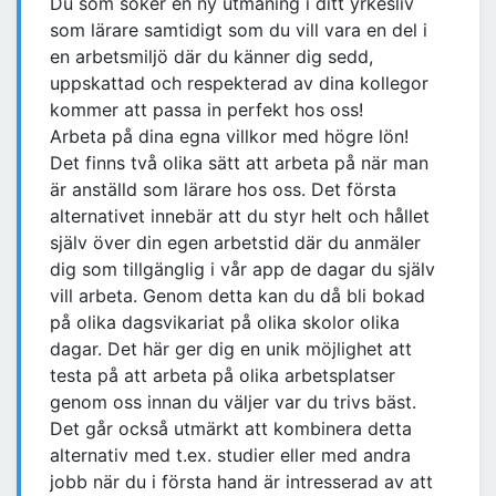
Du som söker en ny utmaning i ditt yrkesliv
som lärare samtidigt som du vill vara en del i
en arbetsmiljö där du känner dig sedd,
uppskattad och respekterad av dina kollegor
kommer att passa in perfekt hos oss!
Arbeta på dina egna villkor med högre lön!
Det finns två olika sätt att arbeta på när man
är anställd som lärare hos oss. Det första
alternativet innebär att du styr helt och hållet
själv över din egen arbetstid där du anmäler
dig som tillgänglig i vår app de dagar du själv
vill arbeta. Genom detta kan du då bli bokad
på olika dagsvikariat på olika skolor olika
dagar. Det här ger dig en unik möjlighet att
testa på att arbeta på olika arbetsplatser
genom oss innan du väljer var du trivs bäst.
Det går också utmärkt att kombinera detta
alternativ med t.ex. studier eller med andra
jobb när du i första hand är intresserad av att