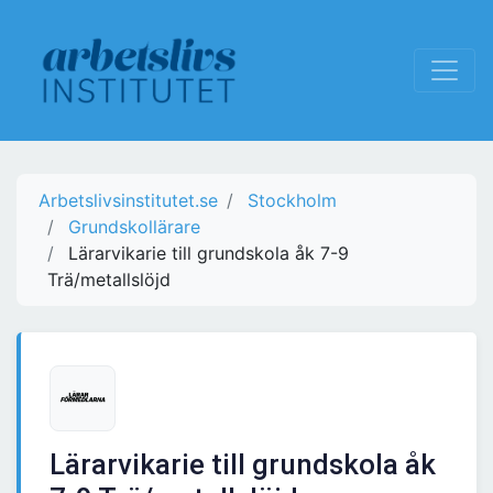
Arbetslivsinstitutet.se
Stockholm
Grundskollärare
Lärarvikarie till grundskola åk 7-9
Trä/metallslöjd
Lärarvikarie till grundskola åk