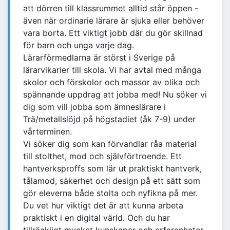
att dörren till klassrummet alltid står öppen -
även när ordinarie lärare är sjuka eller behöver
vara borta. Ett viktigt jobb där du gör skillnad
för barn och unga varje dag.
Lärarförmedlarna är störst i Sverige på
lärarvikarier till skola. Vi har avtal med många
skolor och förskolor och massor av olika och
spännande uppdrag att jobba med! Nu söker vi
dig som vill jobba som ämneslärare i
Trä/metallslöjd på högstadiet (åk 7-9) under
vårterminen.
Vi söker dig som kan förvandlar råa material
till stolthet, mod och självförtroende. Ett
hantverksproffs som lär ut praktiskt hantverk,
tålamod, säkerhet och design på ett sätt som
gör eleverna både stolta och nyfikna på mer.
Du vet hur viktigt det är att kunna arbeta
praktiskt i en digital värld. Och du har