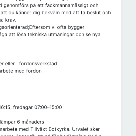
ltid genomförs på ett fackmannamässigt och
r att du känner dig bekväm med att ta beslut och
ga krav.
gsorienterad;Eftersom vi ofta bygger
åga att lösa tekniska utmaningar och se nya
r eller i fordonsverkstad
 arbete med fordon
16:15, fredagar 07:00–15:00
tillämpar 6 månaders
marbete med Tillväxt Botkyrka. Urvalet sker