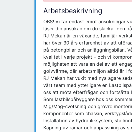
Arbetsbeskrivning
OBS! Vi tar endast emot ansökningar vi
läser din ansökan om du skickar den på
RJ Mekan är en växande, familjär verks
har över 30 års erfarenhet av att uföra
på betongbilar och anläggningsbilar.. V
kvalitet i varje projekt – och vi kompro
möjligheten att vara en del av ett enga
golvvärme, där arbetsmiljön alltid är i f
RJ Mekan har vuxit med nya ägare sedan 
vårt team med ytterligare en Lastbils
oss att möta efterfrågan och fortsätta 
Som lastbilspåbyggare hos oss kommer
Mig/Mag-svetsning och grövre monteri
komponenter som chassin, verktygslådo
Installation av hydrauliksystem, ställm
Kapning av ramar och anpassning av spe