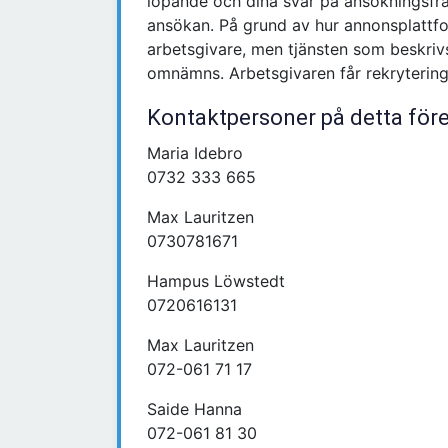
löpande och dina svar på ansökningsfrå
ansökan. På grund av hur annonsplattf
arbetsgivare, men tjänsten som beskriv
omnämns. Arbetsgivaren får rekryteringss
Kontaktpersoner på detta för
Maria Idebro
0732 333 665
Max Lauritzen
0730781671
Hampus Löwstedt
0720616131
Max Lauritzen
072-061 71 17
Saide Hanna
072-061 81 30