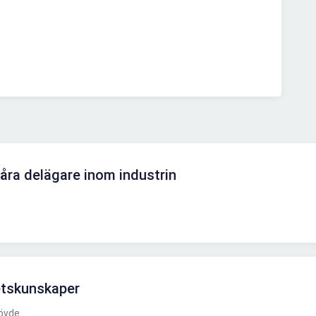
 våra delägare inom industrin
tskunskaper
övde