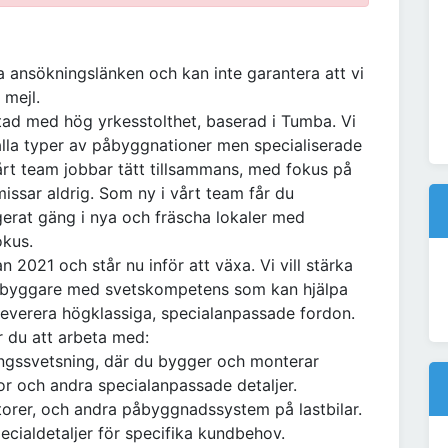
a ansökningslänken och kan inte garantera att vi
 mejl.
tad med hög yrkesstolthet, baserad i Tumba. Vi
alla typer av påbyggnationer men specialiserade
årt team jobbar tätt tillsammans, med fokus på
missar aldrig. Som ny i vårt team får du
gerat gäng i nya och fräscha lokaler med
okus.
2021 och står nu inför att växa. Vi vill stärka
påbyggare med svetskompetens som kan hjälpa
leverera högklassiga, specialanpassade fordon.
 du att arbeta med:
ngssvetsning, där du bygger och monterar
r och andra specialanpassade detaljer.
otorer, och andra påbyggnadssystem på lastbilar.
cialdetaljer för specifika kundbehov.