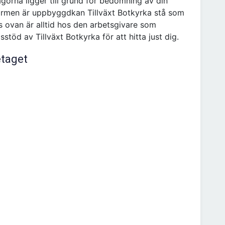
gorna ligger till grund för bedömning av din
ormen är uppbyggdkan Tillväxt Botkyrka stå som
s ovan är alltid hos den arbetsgivare som
töd av Tillväxt Botkyrka för att hitta just dig.
etaget