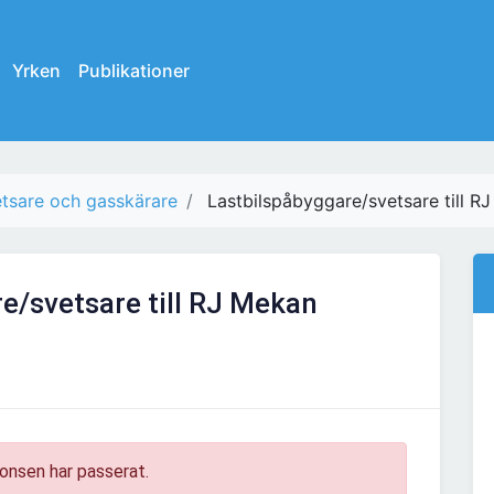
Yrken
Publikationer
tsare och gasskärare
Lastbilspåbyggare/svetsare till R
e/svetsare till RJ Mekan
onsen har passerat.