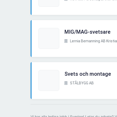
MIG/MAG-svetsare
Lernia Bemanning AB Kristi
Svets och montage
STÅLBYGG AB
Vi har alla lediga jobb i Sverige! Letar du arbete? V