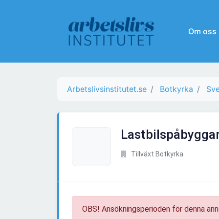
Om oss
Arbetslivsinstitutet.se
Botkyrka
Sve
Lastbilspåbyggar
Tillväxt Botkyrka
OBS! Ansökningsperioden för denna ann