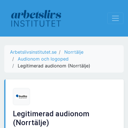
Arbetslivsinstitutet.se
Norrtälje
Audionom och logoped
Legitimerad audionom (Norrtälje)
Legitimerad audionom
(Norrtälje)