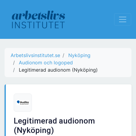
Arbetslivsinstitutet.se
Nyköping
Audionom och logoped
Legitimerad audionom (Nyköping)
Legitimerad audionom
(Nyköping)