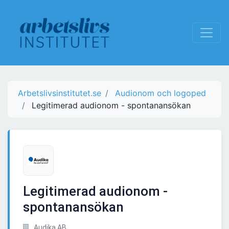
Arbetslivsinstitutet.se
Audionom och logoped
Legitimerad audionom - spontanansökan
Legitimerad audionom -
spontanansökan
Audika AB