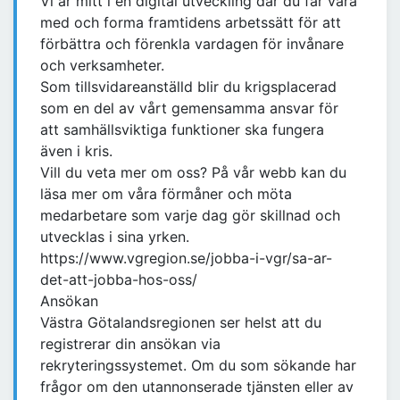
Vi är mitt i en digital utveckling där du får vara
med och forma framtidens arbetssätt för att
förbättra och förenkla vardagen för invånare
och verksamheter.
Som tillsvidareanställd blir du krigsplacerad
som en del av vårt gemensamma ansvar för
att samhällsviktiga funktioner ska fungera
även i kris.
Vill du veta mer om oss? På vår webb kan du
läsa mer om våra förmåner och möta
medarbetare som varje dag gör skillnad och
utvecklas i sina yrken.
https://www.vgregion.se/jobba-i-vgr/sa-ar-
det-att-jobba-hos-oss/
Ansökan
Västra Götalandsregionen ser helst att du
registrerar din ansökan via
rekryteringssystemet. Om du som sökande har
frågor om den utannonserade tjänsten eller av