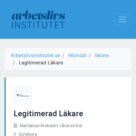
Arbetslivsinstitutet.se
Mölndal
läkare
Legitimerad Läkare
Legitimerad Läkare
Närhälsan Krokslätt vårdcentral
Göteborg