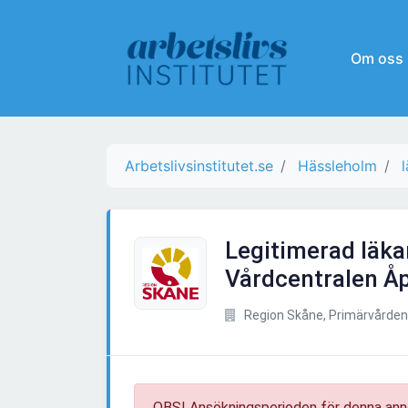
Om oss
Arbetslivsinstitutet.se
Hässleholm
Legitimerad läkare
Vårdcentralen Åp
Region Skåne, Primärvården
OBS! Ansökningsperioden för denna ann