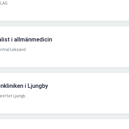
OLAG
alist i allmänmedicin
entral Leksand
inkliniken i Ljungby
ettet Ljungb ..