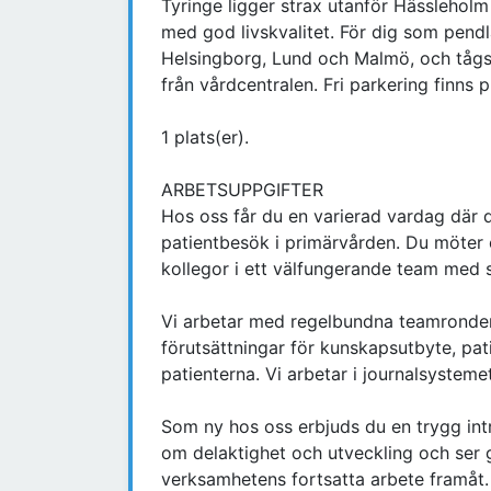
Tyringe ligger strax utanför Hässlehol
med god livskvalitet. För dig som pendla
Helsingborg, Lund och Malmö, och tågs
från vårdcentralen. Fri parkering finns pr
1 plats(er).
ARBETSUPPGIFTER
Hos oss får du en varierad vardag där
patientbesök i primärvården. Du möter 
kollegor i ett välfungerande team med 
Vi arbetar med regelbundna teamronder
förutsättningar för kunskapsutbyte, pat
patienterna. Vi arbetar i journalsystemet
Som ny hos oss erbjuds du en trygg intr
om delaktighet och utveckling och ser g
verksamhetens fortsatta arbete framåt.