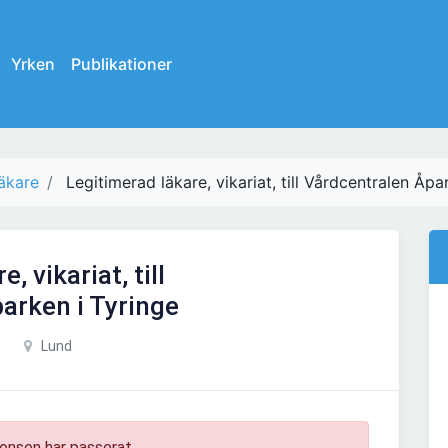
Yrken
Publikationer
läkare
Legitimerad läkare, vikariat, till Vårdcentralen Åpa
, vikariat, till
arken i Tyringe
Lund
onsen har passerat.