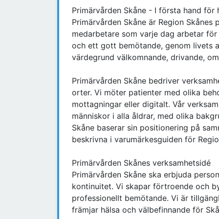
Primärvården Skåne - I första hand för h
Primärvården Skåne är Region Skånes pr
medarbetare som varje dag arbetar för 
och ett gott bemötande, genom livets al
värdegrund välkomnande, drivande, om
Primärvården Skåne bedriver verksamhe
orter. Vi möter patienter med olika beh
mottagningar eller digitalt. Vår verksam
människor i alla åldrar, med olika bakg
Skåne baserar sin positionering på sa
beskrivna i varumärkesguiden för Regi
Primärvården Skånes verksamhetsidé
Primärvården Skåne ska erbjuda person
kontinuitet. Vi skapar förtroende och 
professionellt bemötande. Vi är tillgän
främjar hälsa och välbefinnande för Skå