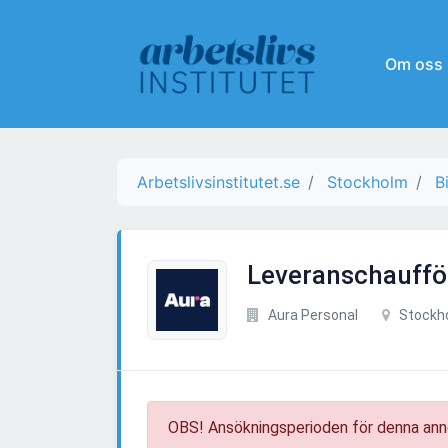
Om oss
Arbetslivsinstitutet.se
Stockholm
B
Leveranschaufför
Aura Personal
Stockh
OBS! Ansökningsperioden för denna ann