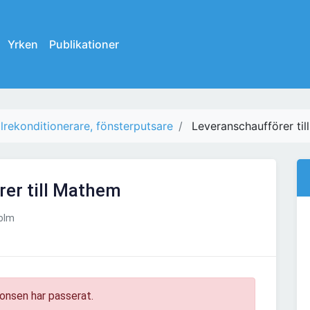
Yrken
Publikationer
ilrekonditionerare, fönsterputsare
Leveranschaufförer ti
er till Mathem
olm
onsen har passerat.