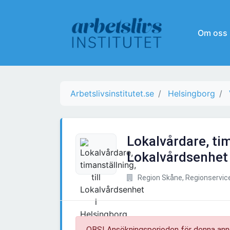
Om oss
Arbetslivsinstitutet.se
Helsingborg
Lokalvårdare, tim
Lokalvårdsenhet 
Region Skåne, Regionservic
OBS! Ansökningsperioden för denna ann