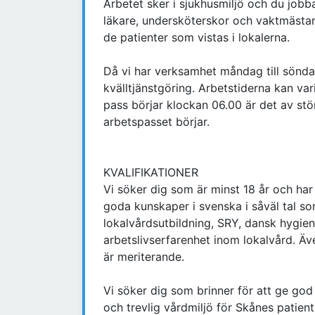
Arbetet sker i sjukhusmiljö och du jobb
läkare, undersköterskor och vaktmästar
de patienter som vistas i lokalerna.
Då vi har verksamhet måndag till sönda
kvälltjänstgöring. Arbetstiderna kan var
pass börjar klockan 06.00 är det av stör
arbetspasset börjar.
KVALIFIKATIONER
Vi söker dig som är minst 18 år och har
goda kunskaper i svenska i såväl tal so
lokalvårdsutbildning, SRY, dansk hygie
arbetslivserfarenhet inom lokalvård. Äv
är meriterande.
Vi söker dig som brinner för att ge go
och trevlig vårdmiljö för Skånes patien