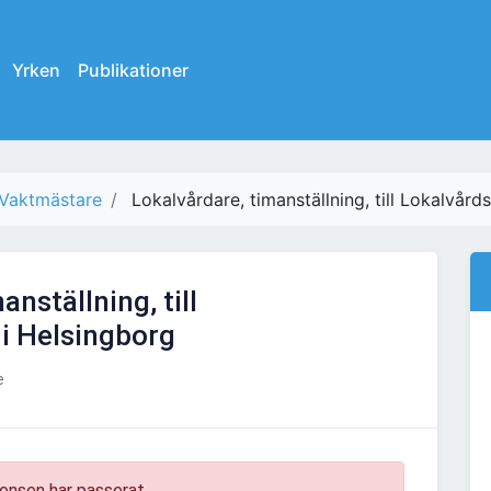
Yrken
Publikationer
Vaktmästare
Lokalvårdare, timanställning, till Lokalvård
anställning, till
i Helsingborg
e
onsen har passerat.