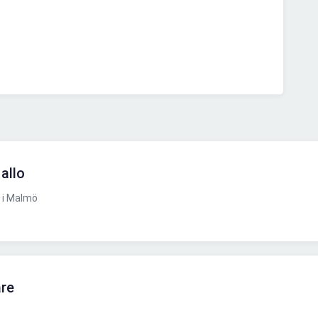
 allo
 i Malmö
are