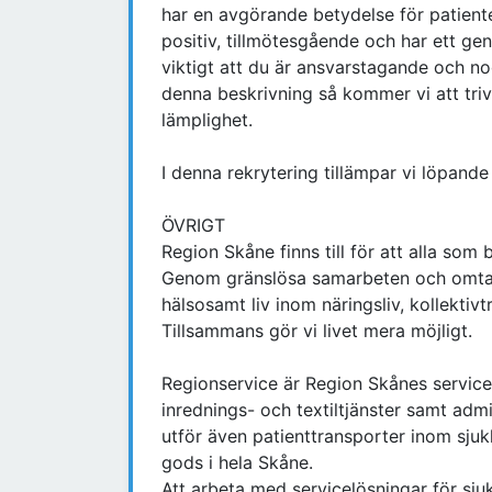
har en avgörande betydelse för patienten
positiv, tillmötesgående och har ett gen
viktigt att du är ansvarstagande och no
denna beskrivning så kommer vi att triv
lämplighet.
I denna rekrytering tillämpar vi löpan
ÖVRIGT
Region Skåne finns till för att alla som
Genom gränslösa samarbeten och omtank
hälsosamt liv inom näringsliv, kollektivt
Tillsammans gör vi livet mera möjligt.
Regionservice är Region Skånes servicef
inrednings- och textiltjänster samt adm
utför även patienttransporter inom sju
gods i hela Skåne.
Att arbeta med servicelösningar för sju