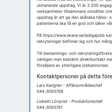
utmanande uppdrag. Vi är 2 200 engage
verksamheter tillsammans omsätter cirka
uppdrag är att ge den skånska hälso- o
patienterna ska få en god och säker vå
På https://www.skane.se/ledigajobb kan
rekryteringar befinner sig och hur mång
Till bemannings- och rekryteringsföretag
vänligen men bestämt direktkontakt me
försäljare av ytterligare jobbannonser.
Kontaktpersoner på detta för
Lars Karlgren - Affärsområdeschef
044-3093768
Lisbeth Lörqvist - Produktionschef
044-3093781