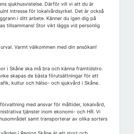
s sjukhusvistelse. Därför vill vi att du är
uint intresse för lokalvårdsyrket. Det är också
ggrann i ditt arbete. Känner du igen dig på
as tillsammans! Stor vikt läggs vid personlig
de urval. Varmt välkommen med din ansökan!
 bor i Skåne ska må bra och känna framtidstro.
e skapas de bästa förutsättningar för ett
rafik, kultur och hälso- och sjukvård i Skåne.
örvaltning med ansvar för måltider, lokalvård,
inistrativa tjänster inom ekonomi- och HR. Vi
khusområdet samt transporterar av olika sorters
kvården i Region Skåne är ett stort och