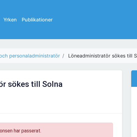
Yrken
Publikationer
och personaladministratör
Löneadministratör sökes till 
r sökes till Solna
onsen har passerat.