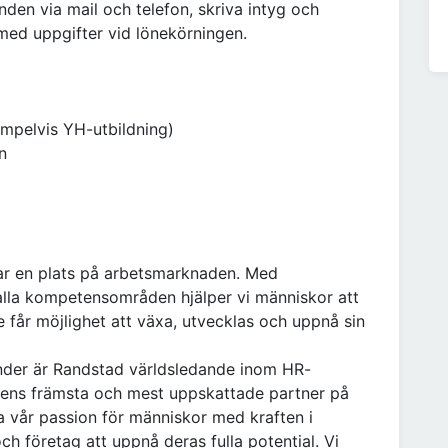
den via mail och telefon, skriva intyg och
 med uppgifter vid lönekörningen.
empelvis YH-utbildning)
n
har en plats på arbetsmarknaden. Med
alla kompetensområden hjälper vi människor att
e får möjlighet att växa, utvecklas och uppnå sin
nder är Randstad världsledande inom HR-
rldens främsta och mest uppskattade partner på
vår passion för människor med kraften i
ch företag att uppnå deras fulla potential. Vi