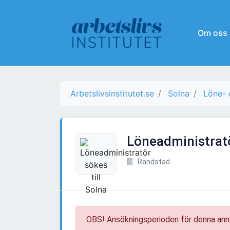
Om oss
Arbetslivsinstitutet.se
Solna
Löne- 
Löneadministratö
Randstad
OBS! Ansökningsperioden för denna ann