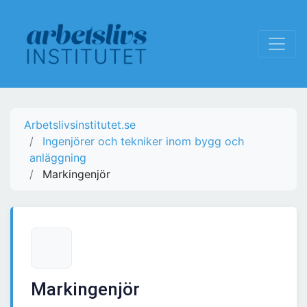
Arbetslivsinstitutet.se
Ingenjörer och tekniker inom bygg och
anläggning
Markingenjör
Markingenjör