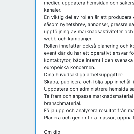
medier, uppdatera hemsidan och säkerstä
kanaler.
En viktig del av rollen är att producera
såsom nyhetsbrev, annonser, pressrele
uppföljning av marknadsaktiviteter och a
webb och kampanjer.
Rollen innefattar också planering och 
event där du har ett operativt ansvar 
kontaktytor, både internt i den svensk
europeiska koncernen.
Dina huvudsakliga arbetsuppgifter:
Skapa, publicera och följa upp innehåll 
Uppdatera och administrera hemsida s
Ta fram och anpassa marknadsmaterial 
branschmaterial.
Följa upp och analysera resultat från ma
Planera och genomföra mässor, öppna h
Om dig