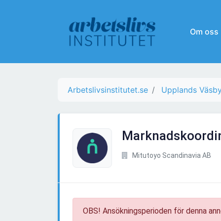
Om oss
Arbetslivsinstitutet.se
Upplands Väsb
Marknadskoordina
Mitutoyo Scandinavia AB
OBS! Ansökningsperioden för denna ann