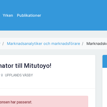
Yrken
Publikationer
y
Marknadsanalytiker och marknadsförare
Marknadskoo
tor till Mitutoyo!
UPPLANDS VÄSBY
onsen har passerat.