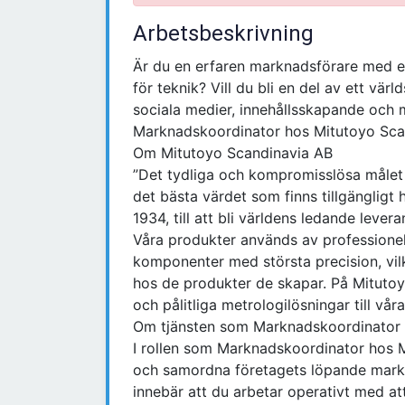
Arbetsbeskrivning
Är du en erfaren marknadsförare med e
för teknik? Vill du bli en del av ett vä
sociala medier, innehållsskapande och 
Marknadskoordinator hos Mitutoyo Scand
Om Mitutoyo Scandinavia AB
”Det tydliga och kompromisslösa målet 
det bästa värdet som finns tillgängligt
1934, till att bli världens ledande lever
Våra produkter används av professionell
komponenter med största precision, vilke
hos de produkter de skapar. På Mitutoyo
och pålitliga metrologilösningar till vår
Om tjänsten som Marknadskoordinator
I rollen som Marknadskoordinator hos M
och samordna företagets löpande markn
innebär att du arbetar operativt med att