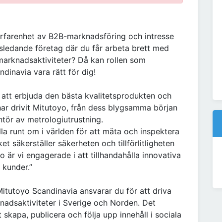
rfarenhet av B2B-marknadsföring och intresse
rldsledande företag där du får arbeta brett med
marknadsaktiviteter? Då kan rollen som
inavia vara rätt för dig!
att erbjuda den bästa kvalitetsprodukten och
 har drivit Mitutoyo, från dess blygsamma början
antör av metrologiutrustning.
a runt om i världen för att mäta och inspektera
t säkerställer säkerheten och tillförlitligheten
 är vi engagerade i att tillhandahålla innovativa
a kunder.”
itutoyo Scandinavia ansvarar du för att driva
adsaktiviteter i Sverige och Norden. Det
 skapa, publicera och följa upp innehåll i sociala