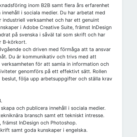
knadsföring inom B2B samt flera års erfarenhet
 innehåll i sociala medier. Du har arbetat med
 industriell verksamhet och har ett genuint
unskaper i Adobe Creative Suite, främst InDesign
rat på svenska i såväl tal som skrift och har
 B-körkort.
 självgående och driven med förmåga att ta ansvar
amåt. Du är kommunikativ och trivs med att
v verksamheten för att samla in information och
viteter genomförs på ett effektivt sätt. Rollen
 beslut, följa upp arbetsuppgifter och ställa krav
.
 skapa och publicera innehåll i sociala medier.
ekniknära bransch samt ett tekniskt intresse.
, främst InDesign och Photoshop.
skrift samt goda kunskaper i engelska.