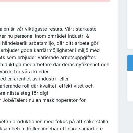
len är vår viktigaste resurs. Vårt starkaste
ker nu personal inom området Industri &
 händelserik arbetsmiljö, där ditt arbete gör
i erbjuder goda karriärmöjligheter i miljö med
ts som erbjuder varierade arbetsuppgifter.
h duktiga medarbetare där deras nyfikenhet och
värde för våra kunder.
d erfarenhet av industri- eller
rierande roll där kvalitet, effektivitet och
ra nästa steg för dig!
r Job&Talent nu en maskinoperatör för
ta i produktionen med fokus på att säkerställa
erksamheten. Rollen innebär ett nära samarbete