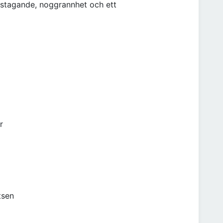
rstagande, noggrannhet och ett
r
tsen