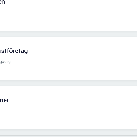
en
astföretag
gborg
iner