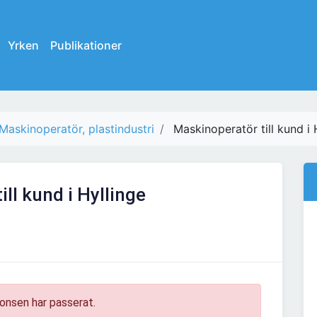
Yrken
Publikationer
Maskinoperatör, plastindustri
Maskinoperatör till kund i 
ll kund i Hyllinge
onsen har passerat.