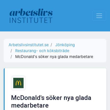
Arbetslivsinstitutet.se
Jönköping
Restaurang- och köksbiträde
McDonald's söker nya glada medarbetare
McDonald's söker nya glada
medarbetare