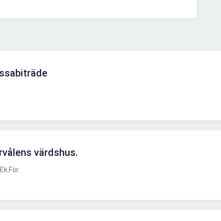
ssabiträde
rvålens värdshus.
Ek.För.