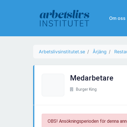
Om oss
Arbetslivsinstitutet.se
Årjäng
Resta
Medarbetare
Burger King
OBS! Ansökningsperioden för denna ann