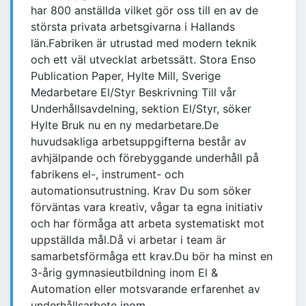
har 800 anställda vilket gör oss till en av de
största privata arbetsgivarna i Hallands
län.Fabriken är utrustad med modern teknik
och ett väl utvecklat arbetssätt. Stora Enso
Publication Paper, Hylte Mill, Sverige
Medarbetare El/Styr Beskrivning Till vår
Underhållsavdelning, sektion El/Styr, söker
Hylte Bruk nu en ny medarbetare.De
huvudsakliga arbetsuppgifterna består av
avhjälpande och förebyggande underhåll på
fabrikens el-, instrument- och
automationsutrustning. Krav Du som söker
förväntas vara kreativ, vågar ta egna initiativ
och har förmåga att arbeta systematiskt mot
uppställda mål.Då vi arbetar i team är
samarbetsförmåga ett krav.Du bör ha minst en
3-årig gymnasieutbildning inom El &
Automation eller motsvarande erfarenhet av
underhållsarbete inom