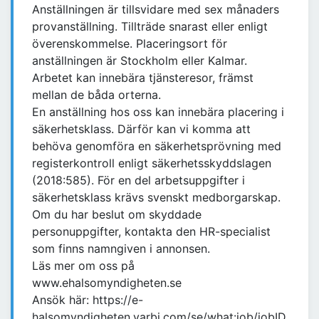
Anställningen är tillsvidare med sex månaders
provanställning. Tillträde snarast eller enligt
överenskommelse. Placeringsort för
anställningen är Stockholm eller Kalmar.
Arbetet kan innebära tjänsteresor, främst
mellan de båda orterna.
En anställning hos oss kan innebära placering i
säkerhetsklass. Därför kan vi komma att
behöva genomföra en säkerhetsprövning med
registerkontroll enligt säkerhetsskyddslagen
(2018:585). För en del arbetsuppgifter i
säkerhetsklass krävs svenskt medborgarskap.
Om du har beslut om skyddade
personuppgifter, kontakta den HR-specialist
som finns namngiven i annonsen.
Läs mer om oss på
www.ehalsomyndigheten.se
Ansök här: https://e-
halsomyndigheten.varbi.com/se/what:job/jobID