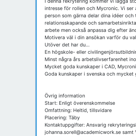
I denna rekrytering kommer vi lägga st
intresse för rollen och Mycronic. Vi ser
person som gärna delar dina idéer och 
relationsskapande och samarbetsinrikta
arbete men också anpassa dig efter änd
Motivera väl i din ansökan varför du val
Utöver det har du…
En högskole- eller civilingenjörsutbildn
Minst några års arbetslivserfarenhet i
Mycket goda kunskaper i CAD, Mycroni
Goda kunskaper i svenska och mycket go
Övrig information
Start: Enligt överenskommelse
Omfattning: Heltid, tillsvidare
Placering: Täby
Kontaktuppgifter: Ansvarig rekryterings
johanna.sorell@academicwork.se samt 