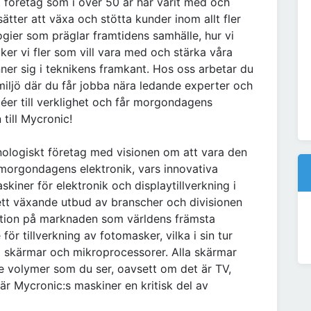
 företag som i över 50 år har varit med och
tsätter att växa och stötta kunder inom allt fler
gier som präglar framtidens samhälle, hur vi
ker vi fler som vill vara med och stärka våra
er sig i teknikens framkant. Hos oss arbetar du
miljö där du får jobba nära ledande experter och
éer till verklighet och får morgondagens
 till Mycronic!
nologiskt företag med visionen om att vara den
v morgondagens elektronik, vars innovativa
skiner för elektronik och displaytillverkning i
 ett växande utbud av branscher och divisionen
sition på marknaden som världens främsta
ör tillverkning av fotomasker, vilka i sin tur
a skärmar och mikroprocessorer. Alla skärmar
e volymer som du ser, oavsett om det är TV,
 är Mycronic:s maskiner en kritisk del av