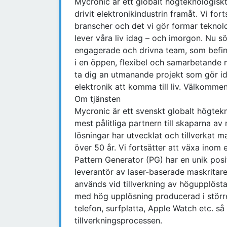
Mycronic är ett globalt högteknologiskt
drivit elektronikindustrin framåt. Vi for
branscher och det vi gör formar teknolo
lever våra liv idag – och imorgon. Nu sö
engagerade och drivna team, som befinn
i en öppen, flexibel och samarbetande 
ta dig an utmanande projekt som gör id
elektronik att komma till liv. Välkommen
Om tjänsten
Mycronic är ett svenskt globalt högtek
mest pålitliga partnern till skaparna a
lösningar har utvecklat och tillverkat ma
över 50 år. Vi fortsätter att växa inom
Pattern Generator (PG) har en unik po
leverantör av laser-baserade maskritare f
används vid tillverkning av högupplöst
med hög upplösning producerad i störr
telefon, surfplatta, Apple Watch etc. så
tillverkningsprocessen.