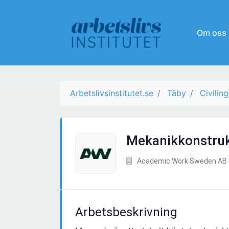
Om oss
Arbetslivsinstitutet.se
Täby
Civilin
Mekanikkonstrukt
Academic Work Sweden AB
Arbetsbeskrivning