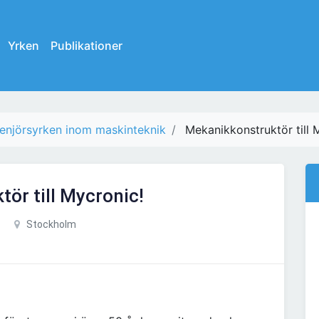
Yrken
Publikationer
genjörsyrken inom maskinteknik
Mekanikkonstruktör till 
ör till Mycronic!
Stockholm