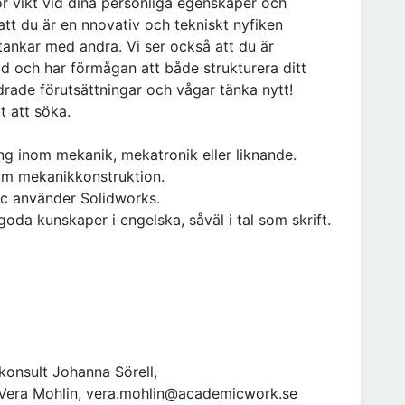
or vikt vid dina personliga egenskaper och
 att du är en nnovativ och tekniskt nyfiken
tankar med andra. Vi ser också att du är
d och har förmågan att både strukturera ditt
rade förutsättningar och vågar tänka nytt!
t att söka.
ing inom mekanik, mekatronik eller liknande.
nom mekanikkonstruktion.
c använder Solidworks.
da kunskaper i engelska, såväl i tal som skrift.
konsult Johanna Sörell,
Vera Mohlin, vera.mohlin@academicwork.se