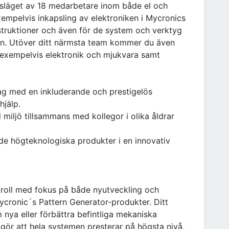
gsläget av 18 medarbetare inom både el och
xempelvis inkapsling av elektroniken i Mycronics
truktioner och även för de system och verktyg
n. Utöver ditt närmsta team kommer du även
xempelvis elektronik och mjukvara samt
etag med en inkluderande och prestigelös
hjälp.
l miljö tillsammans med kollegor i olika åldrar
de högteknologiska produkter i en innovativ
roll med fokus på både nyutveckling och
Mycronic´s Pattern Generator-produkter. Ditt
m nya eller förbättra befintliga mekaniska
 gör att hela systemen presterar på högsta nivå,