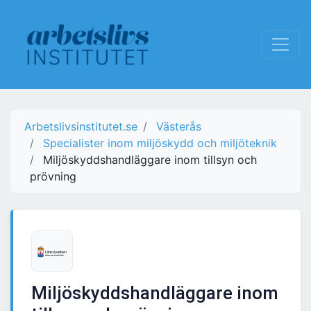
Arbetslivsinstitutet.se
Västerås
Specialister inom miljöskydd och miljöteknik
Miljöskyddshandläggare inom tillsyn och
prövning
Miljöskyddshandläggare inom