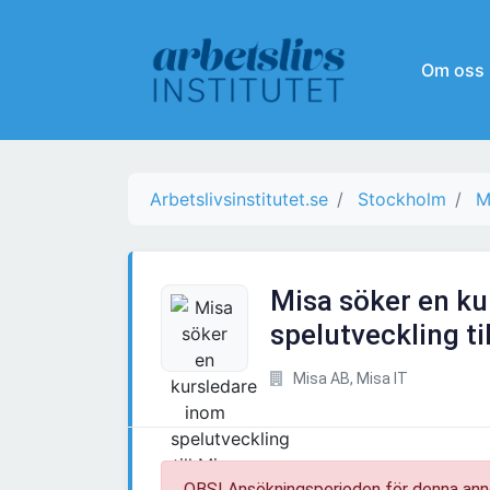
Om oss
Arbetslivsinstitutet.se
Stockholm
M
Misa söker en ku
spelutveckling til
Misa AB, Misa IT
OBS! Ansökningsperioden för denna ann