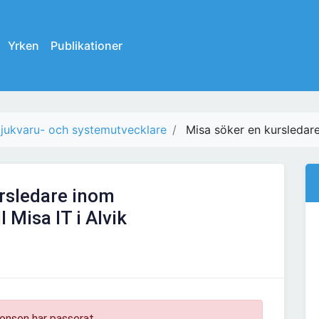
Yrken
Publikationer
jukvaru- och systemutvecklare
Misa söker en kursledare 
rsledare inom
l Misa IT i Alvik
onsen har passerat.