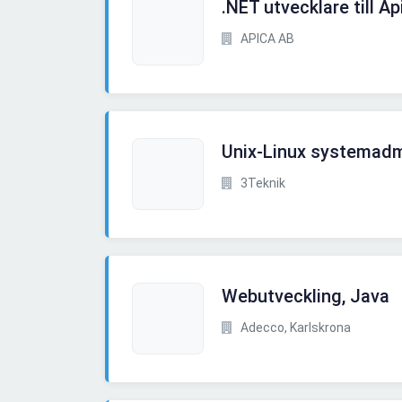
.NET utvecklare till Ap
APICA AB
Unix-Linux systemadm
3Teknik
Webutveckling, Java
Adecco, Karlskrona