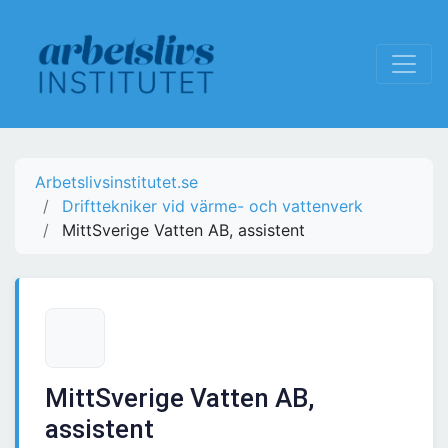
Arbetslivsinstitutet.se
Drifttekniker vid värme- och vattenverk
MittSverige Vatten AB, assistent
MittSverige Vatten AB,
assistent