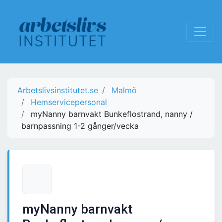
Arbetslivsinstitutet.se
Malmö
Hemservicepersonal
myNanny barnvakt Bunkeflostrand, nanny /
barnpassning 1-2 gånger/vecka
myNanny barnvakt