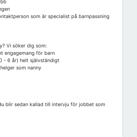
obb
ingen
kontaktperson som är specialist på barnpassning
? Vi söker dig som:
uint engagemang för barn
0 - 6 år) helt självständigt
h helger som nanny
blir sedan kallad till intervju för jobbet som