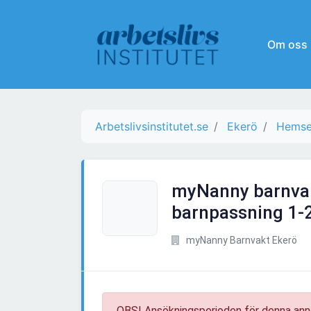
Om oss
Arbetslivsinstitutet.se
Ekerö
Hemse
myNanny barnvak
barnpassning 1-
myNanny Barnvakt Ekerö
OBS! Ansökningsperioden för denna ann