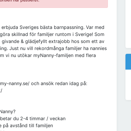
t erbjuda Sveriges bästa barnpassning. Var med
göra skillnad för familjer runtom i Sverige! Som
 givande & glädjefyllt extrajobb hos som ett av
ng. Just nu vill rekordmånga familjer ha nannies
m vi nu utökar myNanny-familjen med flera
my-nanny.se/ och ansök redan idag på:
t/
yNanny?
arbetar du 2-4 timmar / veckan
 på avstånd till familjen