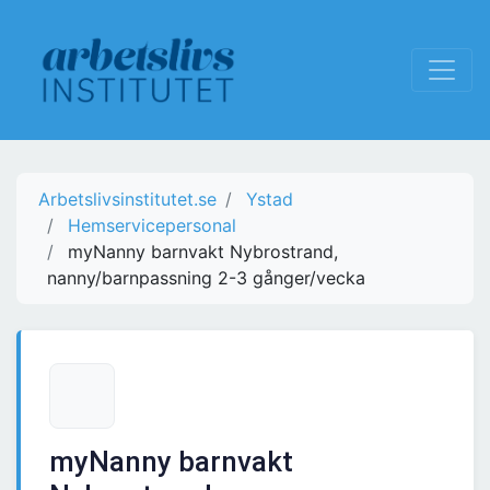
Arbetslivsinstitutet.se
Ystad
Hemservicepersonal
myNanny barnvakt Nybrostrand,
nanny/barnpassning 2-3 gånger/vecka
myNanny barnvakt