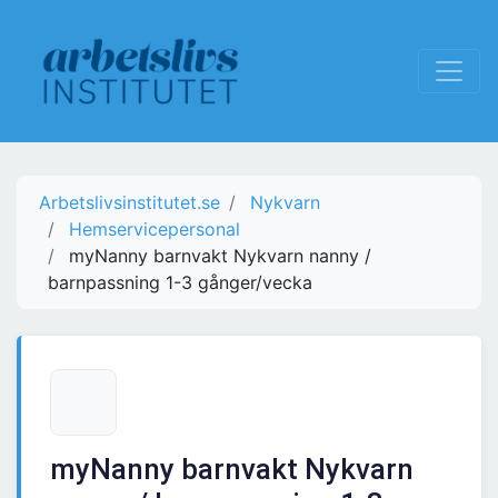
Arbetslivsinstitutet.se
Nykvarn
Hemservicepersonal
myNanny barnvakt Nykvarn nanny /
barnpassning 1-3 gånger/vecka
myNanny barnvakt Nykvarn