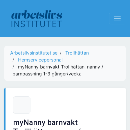
Arbetslivsinstitutet.se
Trollhättan
Hemservicepersonal
myNanny barnvakt Trollhättan, nanny /
barnpassning 1-3 gånger/vecka
myNanny barnvakt