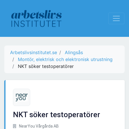
Arbetslivsinstitutet.se
Alingsås
Montör, elektrisk och elektronisk utrustning
NKT söker testoperatörer
NKT söker testoperatörer
NearYou Vårgårda AB