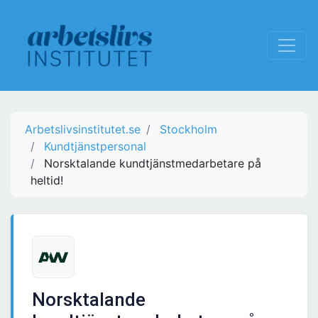
Arbetslivsinstitutet.se
Stockholm
Kundtjänstpersonal
Norsktalande kundtjänstmedarbetare på
heltid!
Norsktalande