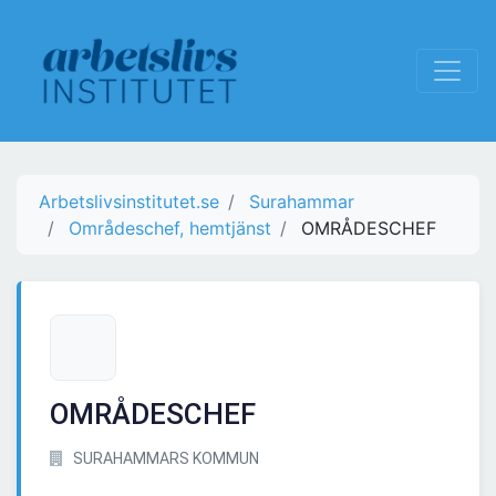
Arbetslivsinstitutet.se
Surahammar
Områdeschef, hemtjänst
OMRÅDESCHEF
OMRÅDESCHEF
SURAHAMMARS KOMMUN