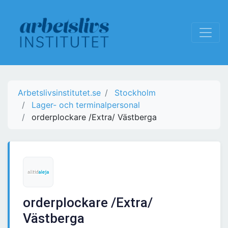
Arbetslivsinstitutet.se
Stockholm
Lager- och terminalpersonal
orderplockare /Extra/ Västberga
orderplockare /Extra/
Västberga