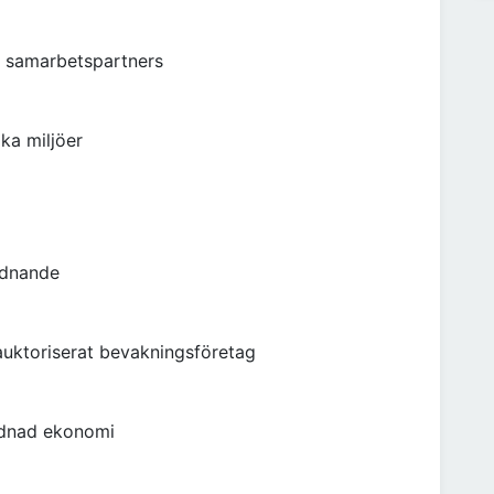
a samarbetspartners
ika miljöer
rdnande
auktoriserat bevakningsföretag
ordnad ekonomi