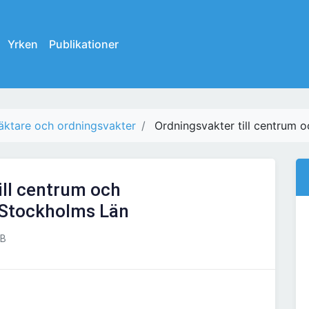
Yrken
Publikationer
äktare och ordningsvakter
Ordningsvakter till centrum 
ill centrum och
 Stockholms Län
AB