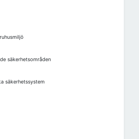
aruhusmiljö
ande säkerhetsområden
ska säkerhetssystem