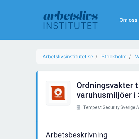
Om oss
Arbetslivsinstitutet.se
Stockholm
V
Ordningsvakter t
varuhusmiljöer i
Tempest Security Sverige 
Arbetsbeskrivning