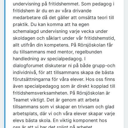
undervisning på fritidshemmet. Som pedagog i
fritidshem är du en av våra drivande
medarbetare då det gäller att omsätta teori till
praktik. Du kan komma att ha egen
schemalagd undervisning varje vecka under
skoldagen och såklart under vår fritidshemstid,
allt utifrån din kompetens. På Rörsjöskolan får
du tillsammans med mentor, regelbunden
handledning av specialpedagog. I
dialogforumet diskuterar ni på både grupp-och
individnivå, för att tillsammans skapa de bästa
förutsättningarna för våra elever. Hos oss finns
även specialpedagog som är direkt kopplad till
fritidshemsverksamheten. På Rörsjöskolan är
Teamet viktigt. Det är genom att arbeta
tillsammans som vi skapar en trivsam och glad
arbetsplats, där vi och våra elever skapar varje
elevs bästa skola. En viktig komponent hos
oss är att vi har det roligt på arbetet.