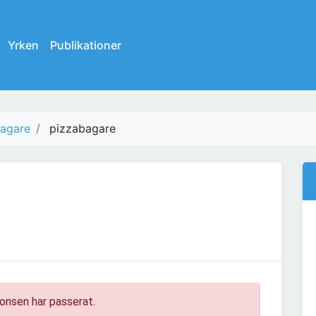
Yrken
Publikationer
bagare
pizzabagare
s
onsen har passerat.