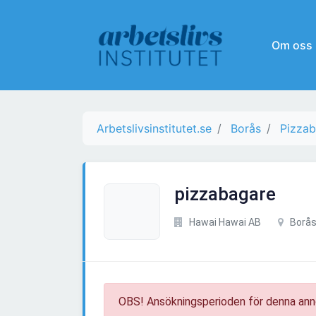
Om oss
Arbetslivsinstitutet.se
Borås
Pizza
pizzabagare
Hawai Hawai AB
Borå
OBS! Ansökningsperioden för denna ann