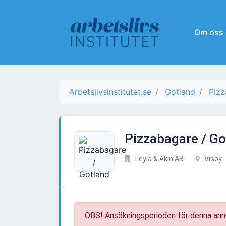
Om oss
Arbetslivsinstitutet.se
Gotland
Piz
Pizzabagare / Go
Leyla & Akin AB
Visby
OBS! Ansökningsperioden för denna ann