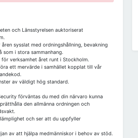
eten och Länsstyrelsen auktoriserat
m.
r åren sysslat med ordningshållning, bevakning
må som i stora sammanhang.
 för verksamhet året runt i Stockholm.
föra ett mervärde i samhället kopplat till vår
randekod.
nster av väldigt hög standard.
ecurity förväntas du med din närvaro kunna
pprätthålla den allmänna ordningen och
dsvakt.
 lämplighet och ser att du uppfyller
ljan av att hjälpa medmänniskor i behov av stöd.