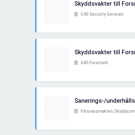
Skyddsvakter till For
G4S Security Services
Skyddsvakter till For
G4S Forsmark
Sanerings-/underhåll
Försvarsmakten, Skyddsce