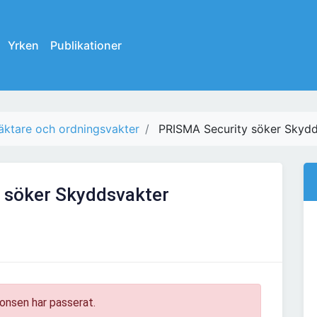
Yrken
Publikationer
äktare och ordningsvakter
PRISMA Security söker Skydd
 söker Skyddsvakter
onsen har passerat.