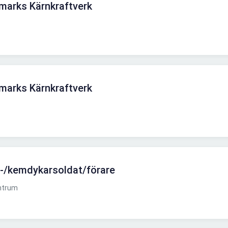
smarks Kärnkraftverk
smarks Kärnkraftverk
s-/kemdykarsoldat/förare
ntrum