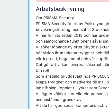
Arbetsbeskrivning
Om PRISMA Security
PRISMA Security är ett av Polismyndigh
bevakningsföretag med säte i Stockhol
Vi har funnits sedan 2013 och har unde
och samordnande funktioner i såväl s
Vi söker löpande ny efter Skyddsvakter
Vår vision är att skapa trygghet och till
värdegrund, höga moral och vår uppfö
Det gör att vi kan leverera säkerhetstjä
Din roll
Som anställd Skyddsvakt hos PRISMA S
skapa trygghet och medverka till att u
lagstiftning kopplat till yrket som Skyd
Vi lägger väldigt stor vikt vid personlig
nedanstående grundkrav:
Att du har god social kompetens och vi