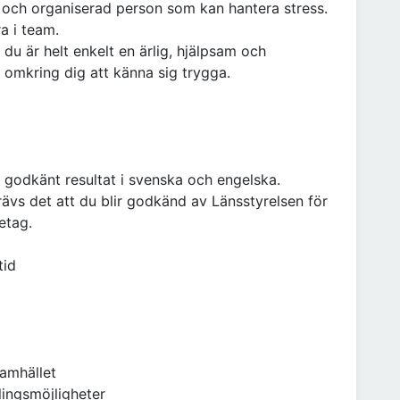
gn och organiserad person som kan hantera stress.
a i team.
 du är helt enkelt en ärlig, hjälpsam och
mkring dig att känna sig trygga.
godkänt resultat i svenska och engelska.
ävs det att du blir godkänd av Länsstyrelsen för
etag.
tid
samhället
ingsmöjligheter