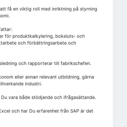
 få en viktig roll med inriktning på styrning
nomi.
attar:
ar för produktkalkylering, boksluts- och
tarbete och förbättringsarbete och
edning och rapporterar till fabrikschefen.
ekonom eller annan relevant utbildning, gärna
llverkande industri.
a Du vara både stödjande och ifrågasättande.
xcel och har Du erfarenhet från SAP är det