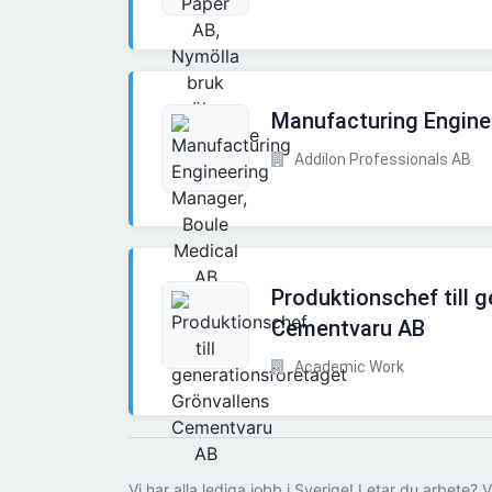
Manufacturing Engine
Addilon Professionals AB
Produktionschef till 
Cementvaru AB
Academic Work
Vi har alla lediga jobb i Sverige! Letar du arbete? V