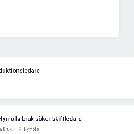
oduktionsledare
Nymölla bruk söker skiftledare
a Bruk
Nymölla