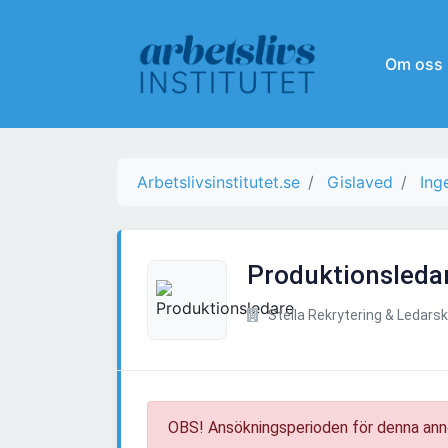
Om oss
Arbetslivsinstitutet.se
Gislaved
Ing
Produktionsleda
Stella Rekrytering & Ledars
OBS! Ansökningsperioden för denna ann