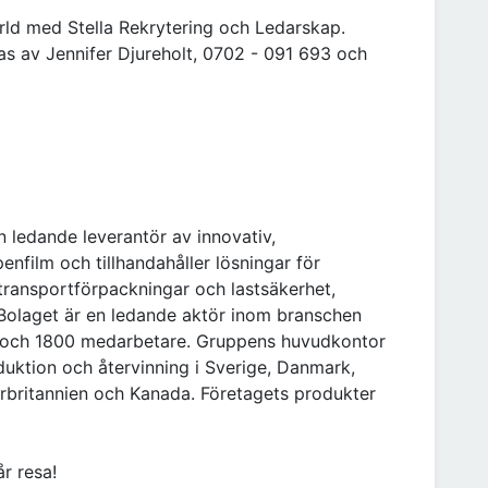
rld med Stella Rekrytering och Ledarskap.
as av Jennifer Djureholt, 0702 - 091 693 och
 ledande leverantör av innovativ,
nfilm och tillhandahåller lösningar för
transportförpackningar och lastsäkerhet,
 Bolaget är en ledande aktör inom branschen
K och 1800 medarbetare. Gruppens huvudkontor
duktion och återvinning i Sverige, Danmark,
orbritannien och Kanada. Företagets produkter
år resa!