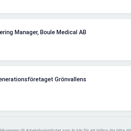
ering Manager, Boule Medical AB
generationsföretaget Grönvallens
älkommen till Arbetslivsinstitutet som är här för att hjälpa dig hitta di