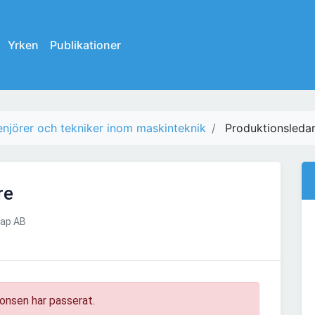
Yrken
Publikationer
enjörer och tekniker inom maskinteknik
Produktionsleda
re
kap AB
onsen har passerat.