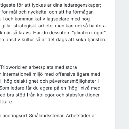
tigaste för att lyckas är dina ledaregenskaper;
för mål och nyckeltal och att ha förmågan
sfull och kommunikativ lagspelare med hög
 gillar strategiskt arbete, men kan också hantera
k när så krävs. Har du dessutom "glimten i ögat"
 en positiv kultur så är det dags att söka tjänsten.
 Trioworld en arbetsplats med stora
en internationell miljö med offensiva ägare med
till hög delaktighet och påverkansmöjligheter i
 Som ledare får du agera på en ”hög” nivå med
d bra stöd från kollegor och stabsfunktioner
ttare.
 placeringsort Smålandsstenar. Arbetstider är