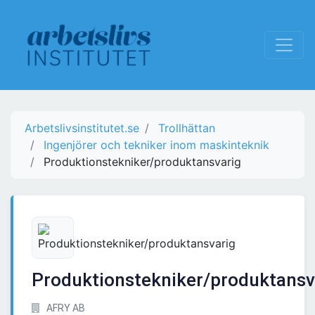
Arbetslivsinstitutet.se
Trollhättan
Ingenjörer och tekniker inom maskinteknik
Produktionstekniker/produktansvarig
Produktionstekniker/produktansv
AFRY AB