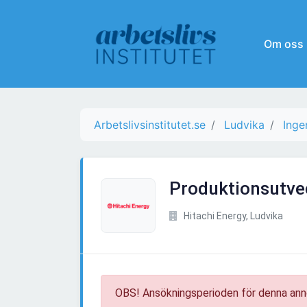
Om oss
Arbetslivsinstitutet.se
Ludvika
Inge
Produktionsutve
Hitachi Energy, Ludvika
OBS! Ansökningsperioden för denna ann