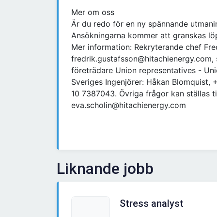
Mer om oss
Är du redo för en ny spännande utmani
Ansökningarna kommer att granskas löpa
Mer information: Rekryterande chef Fre
fredrik.gustafsson@hitachienergy.com, s
företrädare Union representatives - Un
Sveriges Ingenjörer: Håkan Blomquist, 
10 7387043. Övriga frågor kan ställas ti
eva.scholin@hitachienergy.com
Liknande jobb
Stress analyst