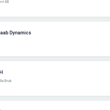
ent AB
 Saab Dynamics
UH
la Bruk