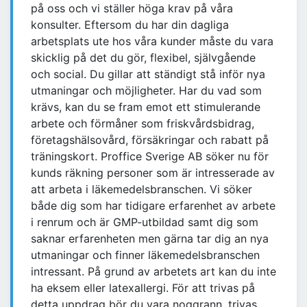
på oss och vi ställer höga krav på våra
konsulter. Eftersom du har din dagliga
arbetsplats ute hos våra kunder måste du vara
skicklig på det du gör, flexibel, självgående
och social. Du gillar att ständigt stå inför nya
utmaningar och möjligheter. Har du vad som
krävs, kan du se fram emot ett stimulerande
arbete och förmåner som friskvårdsbidrag,
företagshälsovård, försäkringar och rabatt på
träningskort. Proffice Sverige AB söker nu för
kunds räkning personer som är intresserade av
att arbeta i läkemedelsbranschen. Vi söker
både dig som har tidigare erfarenhet av arbete
i renrum och är GMP-utbildad samt dig som
saknar erfarenheten men gärna tar dig an nya
utmaningar och finner läkemedelsbranschen
intressant. På grund av arbetets art kan du inte
ha eksem eller latexallergi. För att trivas på
detta uppdrag bör du vara noggrann, trivas