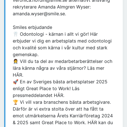
veronica.nordin@smile.se alternativt ansvarig
rekryterare Amanda Almgren Wyser:
amanda.wyser@smile.se.
Smiles erbjudande
🦷 Odontologi - kärnan i allt vi gör! Här
erbjuder vi dig en arbetsplats med odontologi
och kvalité som kärna i vår kultur med stark
gemenskap.
👩‍⚕️ Vill du ta del av medarbetarberättelser och
lära känna några av våra stjärnor? Läs mer
HÄR.
🚀 En av Sveriges bästa arbetsplatser 2025
enligt Great Place to Work! Läs
pressmeddelandet HÄR.
🏆 Vi vill vara branschens bästa arbetsgivare.
Därför är vi extra stolta över att ha fått ta
emot utmärkelserna Årets Karriärföretag 2024
& 2025 samt Great Place to Work. HÄR kan du