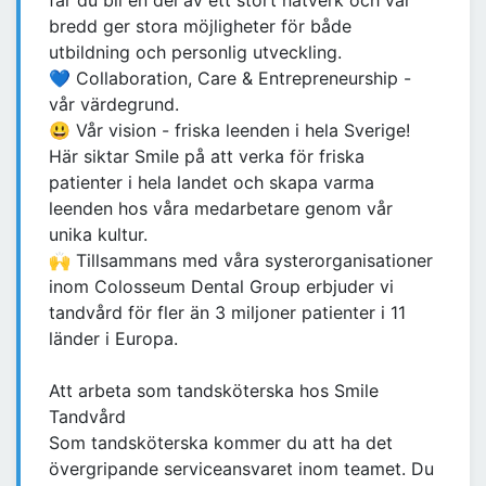
får du bli en del av ett stort nätverk och vår
bredd ger stora möjligheter för både
utbildning och personlig utveckling.
💙 Collaboration, Care & Entrepreneurship -
vår värdegrund.
😃 Vår vision - friska leenden i hela Sverige!
Här siktar Smile på att verka för friska
patienter i hela landet och skapa varma
leenden hos våra medarbetare genom vår
unika kultur.
🙌 Tillsammans med våra systerorganisationer
inom Colosseum Dental Group erbjuder vi
tandvård för fler än 3 miljoner patienter i 11
länder i Europa.
Att arbeta som tandsköterska hos Smile
Tandvård
Som tandsköterska kommer du att ha det
övergripande serviceansvaret inom teamet. Du