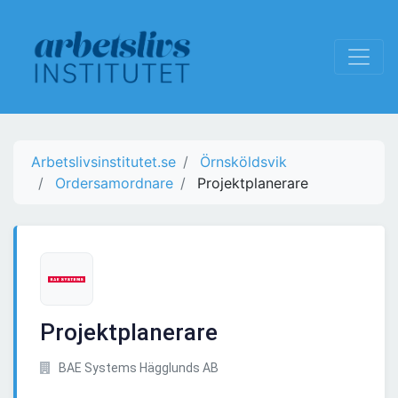
Arbetslivsinstitutet.se
Örnsköldsvik
Ordersamordnare
Projektplanerare
Projektplanerare
BAE Systems Hägglunds AB