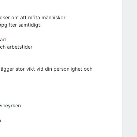
tycker om att möta människor
ppgifter samtidigt
rad
ch arbetstider
 lägger stor vikt vid din personlighet och
rviceyrken
a