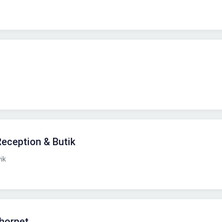
Reception & Butik
ik
rhornet