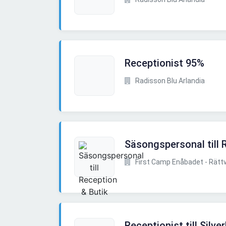
Receptionist 95%
Radisson Blu Arlandia
Säsongspersonal till 
First Camp Enåbadet - Rättv
Receptionist till Silve