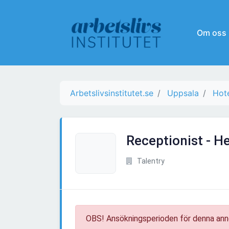
Om oss
Arbetslivsinstitutet.se
Uppsala
Hote
Receptionist - He
Talentry
OBS! Ansökningsperioden för denna ann