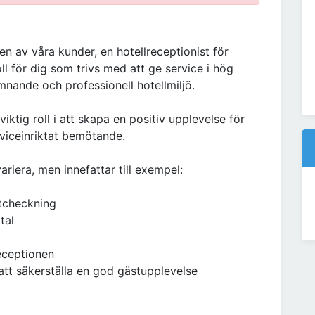
n av våra kunder, en hotellreceptionist för
oll för dig som trivs med att ge service i hög
omnande och professionell hotellmiljö.
viktig roll i att skapa en positiv upplevelse för
rviceinriktat bemötande.
riera, men innefattar till exempel:
utcheckning
tal
receptionen
tt säkerställa en god gästupplevelse